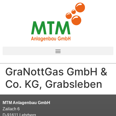
GraNottGas GmbH &
Co. KG, Grabsleben
MTM Anlagenbau GmbH
Zailach 6
D-91611 Lehrberg